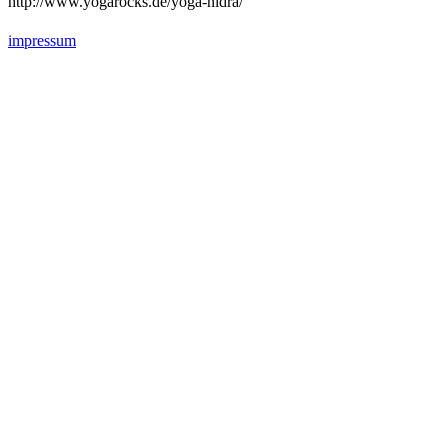
http://www.yogarocks.de/yoga-nidra/
impressum